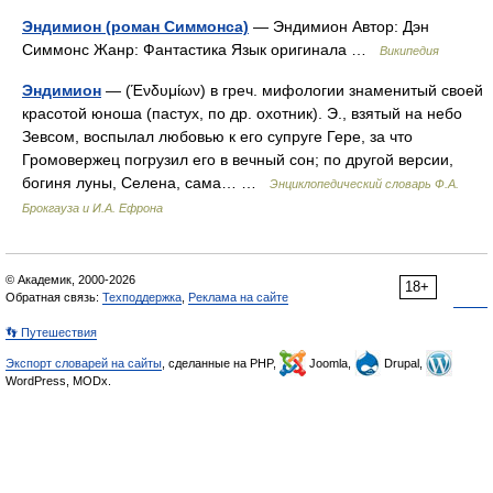
Эндимион (роман Симмонса)
— Эндимион Автор: Дэн
Симмонс Жанр: Фантастика Язык оригинала …
Википедия
Эндимион
— (Ένδυμίων) в греч. мифологии знаменитый своей
красотой юноша (пастух, по др. охотник). Э., взятый на небо
Зевсом, воспылал любовью к его супруге Гере, за что
Громовержец погрузил его в вечный сон; по другой версии,
богиня луны, Селена, сама… …
Энциклопедический словарь Ф.А.
Брокгауза и И.А. Ефрона
© Академик, 2000-2026
18+
Обратная связь:
Техподдержка
,
Реклама на сайте
👣 Путешествия
Экспорт словарей на сайты
, сделанные на PHP,
Joomla,
Drupal,
WordPress, MODx.