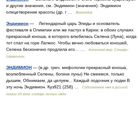
и другие значения, см. Эндимион (значения). Эндимион
олицетворение красоты (др. г …
Википедия
Эндимион
— Легендарный царь Элиды и основатель
фестиваля в Олимпии или же пастух в Карии; в обоих случаях
прекрасный юноша, в которого влюбилась Селена (Луна), когда
тот спал на горе Латмос. Чтобы вечно любоваться юношей,
Селена бесконечно продлила его… …
Античный мир. Словарь-
справочник.
ЭНДИМИОН
— (в др. греч. мифологии прекрасный юноша,
возлюбленный Селены, богини луны) Не смеемся, только
дышим, Обнимаем, да целуем... Каждый лодочник у лодки В
эту ночь Эндимион. Куз921 (258) …
Собственное имя в русской
поэзии XX века: словарь личных имён