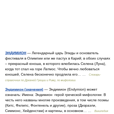
ЭНДИМИОН
— Легендарный царь Элиды и основатель
фестиваля в Олимпии или же пастух в Карий; в обоих случаях
– прекрасный юноша, в которого влюбилась Селена (Луна),
когда тот спал на горе Латмос. Чтобы вечно любоваться
юношей, Селена бесконечно продлила его… …
Cловарь-
справочник по Древней Греции и Риму, по мифологии
Эндимион (значения)
— Эндимион (Endymion) может
означать: Имена: Эндимион герой греческой мифологии. В
честь него названы многие произведения, в том числе поэмы
(Китс, Филипс, Фонтенель и другие), проза (Дизраэли,
Симмонс, Хейденстам) и картины, в основном… …
Википедия