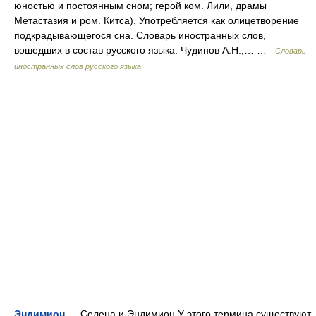
юностью и постоянным сном; герой ком. Лили, драмы
Метастазия и ром. Китса). Употребляется как олицетворение
подкрадывающегося сна. Словарь иностранных слов,
вошедших в состав русского языка. Чудинов А.Н.,… …
Словарь
иностранных слов русского языка
Эндимион
— Селена и Эндимион У этого термина существуют