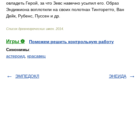
овладеть Герой, за что Зевс навечно усыпил его. Образ
Эндимиона воплотили на своих полотнах Тинторетто, Ван
Дейк, Рубенс, Пуссен и др.
Список древнегреческих имен
.
2014
.
Игры ⚽
Поможем решить контрольную работу
Синонимы
:
астероид
,
красавец
ЭМПЕДОКЛ
ЭНЕИДА