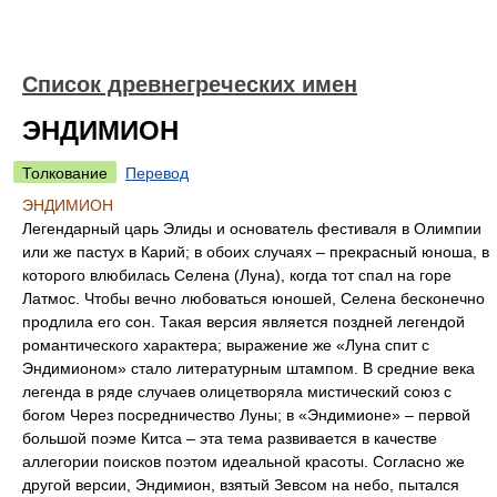
Список древнегреческих имен
ЭНДИМИОН
Толкование
Перевод
ЭНДИМИОН
Легендарный царь Элиды и основатель фестиваля в Олимпии
или же пастух в Карий; в обоих случаях – прекрасный юноша, в
которого влюбилась Селена (Луна), когда тот спал на горе
Латмос. Чтобы вечно любоваться юношей, Селена бесконечно
продлила его сон. Такая версия является поздней легендой
романтического характера; выражение же «Луна спит с
Эндимионом» стало литературным штампом. В средние века
легенда в ряде случаев олицетворяла мистический союз с
богом Через посредничество Луны; в «Эндимионе» – первой
большой поэме Китса – эта тема развивается в качестве
аллегории поисков поэтом идеальной красоты. Согласно же
другой версии, Эндимион, взятый Зевсом на небо, пытался